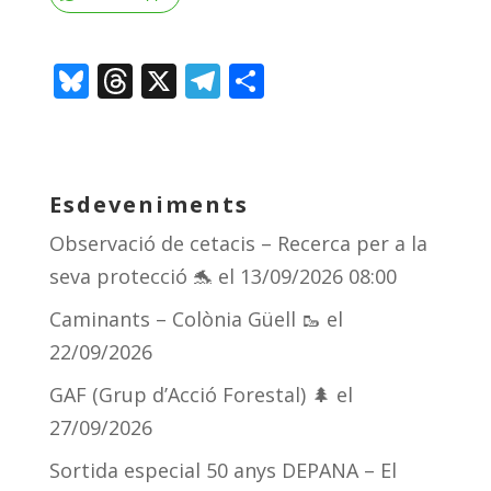
Bl
T
X
T
C
u
h
el
o
e
re
e
m
sk
a
gr
p
Esdeveniments
y
d
a
ar
Observació de cetacis – Recerca per a la
s
m
te
seva protecció 🐬
el 13/09/2026 08:00
ix
Caminants – Colònia Güell 🥾
el
22/09/2026
GAF (Grup d’Acció Forestal) 🌲
el
27/09/2026
Sortida especial 50 anys DEPANA – El