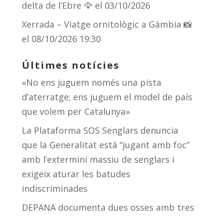
delta de l’Ebre 🦅
el 03/10/2026
Xerrada – Viatge ornitològic a Gàmbia 📸
el 08/10/2026 19:30
Últimes notícies
«No ens juguem només una pista
d’aterratge; ens juguem el model de país
que volem per Catalunya»
La Plataforma SOS Senglars denuncia
que la Generalitat està “jugant amb foc”
amb l’extermini massiu de senglars i
exigeix aturar les batudes
indiscriminades
DEPANA documenta dues osses amb tres