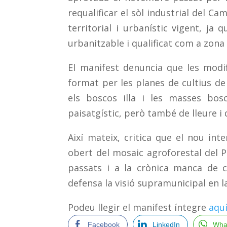
requalificar el s
ò
l industrial del Ca
territorial i urban
í
stic vigent, ja 
urbanitzable i qualificat com a zona
El manifest denuncia que les modif
format per les planes de cultius de
els boscos illa i les masses bos
paisatg
í
stic, per
ò
tamb
é
de lleure i 
Aix
í
mateix, critica que el nou inten
obert del mosaic agroforestal del 
passats i a la cr
ò
nica manca de c
defensa la visi
ó
supramunicipal en la
Podeu llegir el manifest íntegre
aqu
Facebook
LinkedIn
Wha