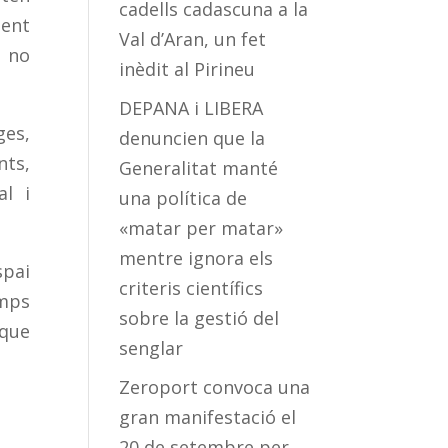
cadells cadascuna a la
ment
Val d’Aran, un fet
l no
inèdit al Pirineu
DEPANA i LIBERA
ges,
denuncien que la
nts,
Generalitat manté
al i
una política de
«matar per matar»
mentre ignora els
spai
criteris científics
emps
sobre la gestió del
que
senglar
Zeroport convoca una
gran manifestació el
20 de setembre per