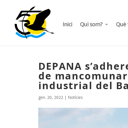
Inici
Qui som?
Què 
DEPANA s’adhere
de mancomunar l
industrial del B
gen. 20, 2022
|
Notícies