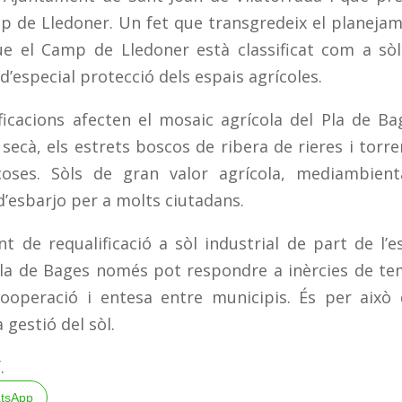
mp de Lledoner. Un fet que transgredeix el planeja
que el Camp de Lledoner est
à
classificat com a s
ò
 d
’
especial protecci
ó
dels espais agr
í
coles.
icacions afecten el mosaic agr
í
cola del Pla de Ba
 sec
à
, els estrets boscos de ribera de rieres i torre
coses. S
ò
ls de gran valor agr
í
cola, mediambient
d
’
esbarjo per a molts ciutadans.
t de requalificaci
ó
a s
ò
l industrial de part de l
’
e
Pla de Bages nom
é
s pot respondre a in
è
rcies de t
ooperaci
ó
i entesa entre municipis.
É
s per aix
ò
 gesti
ó
del s
ò
l.
í
.
tsApp