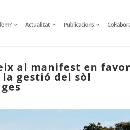
fem?
Actualitat
Publicacions
Col·labor
ix al manifest en favo
a gestió del sòl
ages