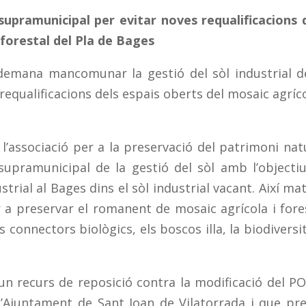
upramunicipal per evitar noves requalificacions 
i forestal del Pla de Bages
 demana mancomunar la gesti
ó
del s
ò
l industrial d
requalificacions dels espais oberts del mosaic agr
í
co
 l
’
associaci
ó
per a la preservaci
ó
del patrimoni nat
upramunicipal de la gesti
ó
del s
ò
l amb l
’
objecti
strial al Bages dins el s
ò
l industrial vacant. Aix
í
mat
 a preservar el romanent de mosaic agr
í
cola i fore
ls connectors biol
ò
gics, els boscos illa, la biodiversit
n recurs de reposici
ó
contra la modificaci
ó
del P
l
’
Ajuntament de Sant Joan de Vilatorrada i que pre