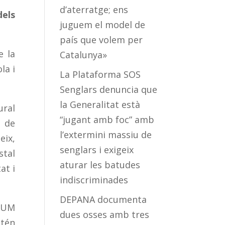
d’aterratge; ens
dels
juguem el model de
país que volem per
e la
Catalunya»
la i
La Plataforma SOS
Senglars denuncia que
la Generalitat està
ural
“jugant amb foc” amb
u de
l’extermini massiu de
eix,
senglars i exigeix
stal
aturar les batudes
at i
indiscriminades
DEPANA documenta
OUM
dues osses amb tres
t
é
n