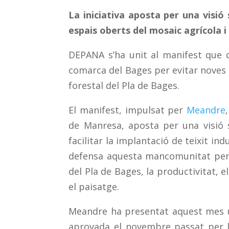
La iniciativa aposta per una visi
ó
s
espais oberts del mosaic agr
í
cola 
DEPANA s
’
ha unit al manifest que
comarca del Bages per evitar noves 
forestal del Pla de Bages.
El manifest, impulsat per
Meandre
,
de Manresa, aposta per una visi
ó
s
facilitar la implantaci
ó
de teixit indu
defensa aquesta mancomunitat per
del Pla de Bages, la productivitat, e
el paisatge.
Meandre ha presentat aquest mes u
aprovada el novembre passat per 