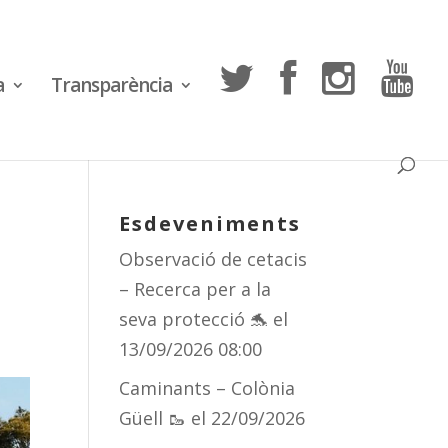
a
Transparència
r
Esdeveniments
Observació de cetacis
– Recerca per a la
seva protecció 🐬
el
13/09/2026 08:00
Caminants – Colònia
Güell 🥾
el 22/09/2026