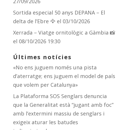
27/09/2026
Sortida especial 50 anys DEPANA – El
delta de l’Ebre 🦅
el 03/10/2026
Xerrada – Viatge ornitològic a Gàmbia 📸
el 08/10/2026 19:30
Últimes notícies
«No ens juguem només una pista
d’aterratge; ens juguem el model de país
que volem per Catalunya»
La Plataforma SOS Senglars denuncia
que la Generalitat està “jugant amb foc”
amb l’extermini massiu de senglars i
exigeix aturar les batudes