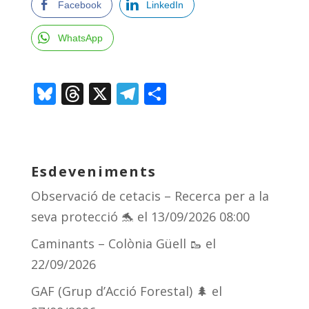
Facebook
LinkedIn
WhatsApp
Bl
T
X
T
C
u
h
el
o
e
re
e
m
sk
a
gr
p
Esdeveniments
y
d
a
ar
Observació de cetacis – Recerca per a la
s
m
te
seva protecció 🐬
el 13/09/2026 08:00
ix
Caminants – Colònia Güell 🥾
el
22/09/2026
GAF (Grup d’Acció Forestal) 🌲
el