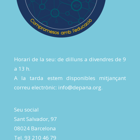
Horari de la seu: de dilluns a divendres de 9
a 13 h.
A la tarda estem disponibles mitjançant
correu electrònic:
info@depana.org
.
Seu social
Sant Salvador, 97
08024 Barcelona
Tel. 93 210 46 79