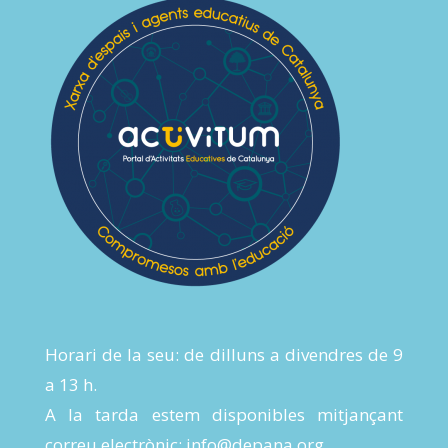
Horari de la seu: de dilluns a divendres de 9
a 13 h.
A la tarda estem disponibles mitjançant
correu electrònic:
info@depana.org
.