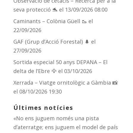
Observació de cetacis – Recerca per a la
seva protecció 🐬
el 13/09/2026 08:00
Caminants – Colònia Güell 🥾
el
22/09/2026
GAF (Grup d’Acció Forestal) 🌲
el
27/09/2026
Sortida especial 50 anys DEPANA – El
delta de l’Ebre 🦅
el 03/10/2026
Xerrada – Viatge ornitològic a Gàmbia 📸
el 08/10/2026 19:30
Últimes notícies
«No ens juguem només una pista
d’aterratge; ens juguem el model de país