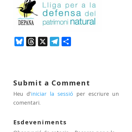
Bl
T
X
T
C
u
h
el
o
e
re
e
m
sk
a
gr
p
y
d
a
ar
Submit a Comment
s
m
te
Heu d'
iniciar la sessió
per escriure un
ix
comentari.
Esdeveniments