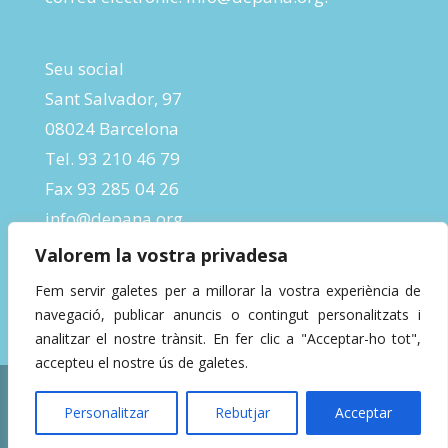
Seu social
Sant Salvador, 97
08024 Barcelona
Tel. 93 210 46 79
Fax 93 285 04 26
info@depana.org
Valorem la vostra privadesa
Fem servir galetes per a millorar la vostra experiència de
navegació, publicar anuncis o contingut personalitzats i
analitzar el nostre trànsit. En fer clic a "Acceptar-ho tot",
accepteu el nostre ús de galetes.
Designed by
InBeta Crafts
| Powered by
Personalitzar
Rebutjar
Acceptar
WordPress