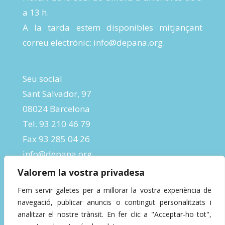
a 13 h.
A la tarda estem disponibles mitjançant
correu electrònic:
info@depana.org
.
Seu social
Sant Salvador, 97
08024 Barcelona
Tel. 93 210 46 79
Fax 93 285 04 26
info@depana.org
Valorem la vostra privadesa
Fem servir galetes per a millorar la vostra experiència de
navegació, publicar anuncis o contingut personalitzats i
analitzar el nostre trànsit. En fer clic a "Acceptar-ho tot",