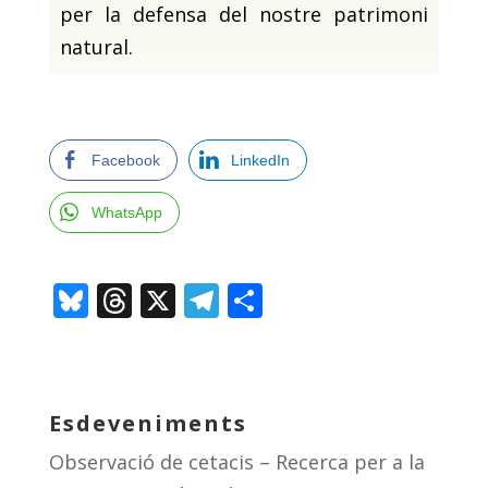
per la defensa del nostre patrimoni
natural.
Facebook
LinkedIn
WhatsApp
Bl
T
X
T
C
u
h
el
o
e
re
e
m
sk
a
gr
p
Esdeveniments
y
d
a
ar
Observació de cetacis – Recerca per a la
s
m
te