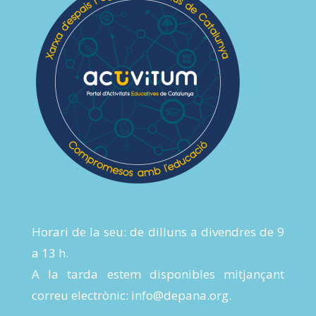
Horari de la seu: de dilluns a divendres de 9
a 13 h.
A la tarda estem disponibles mitjançant
correu electrònic:
info@depana.org
.