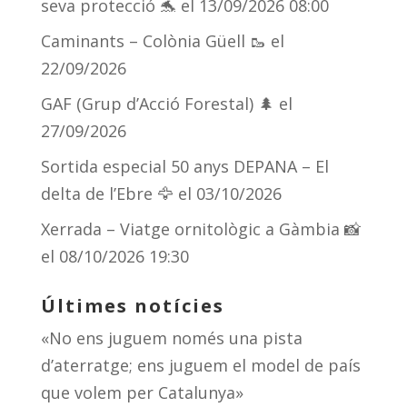
seva protecció 🐬
el 13/09/2026 08:00
ix
Caminants – Colònia Güell 🥾
el
22/09/2026
GAF (Grup d’Acció Forestal) 🌲
el
27/09/2026
Sortida especial 50 anys DEPANA – El
delta de l’Ebre 🦅
el 03/10/2026
Xerrada – Viatge ornitològic a Gàmbia 📸
el 08/10/2026 19:30
Últimes notícies
«No ens juguem només una pista
d’aterratge; ens juguem el model de país
que volem per Catalunya»