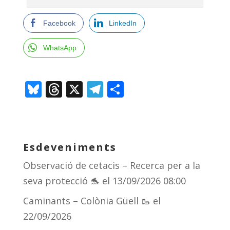
Facebook
LinkedIn
WhatsApp
Bl
T
X
T
C
u
h
el
o
e
re
e
m
sk
a
gr
p
Esdeveniments
y
d
a
ar
Observació de cetacis – Recerca per a la
s
m
te
seva protecció 🐬
el 13/09/2026 08:00
ix
Caminants – Colònia Güell 🥾
el
22/09/2026