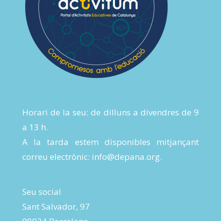
Horari de la seu: de dilluns a divendres de 9
a 13 h.
A la tarda estem disponibles mitjançant
correu electrònic:
info@depana.org
.
Seu social
Sant Salvador, 97