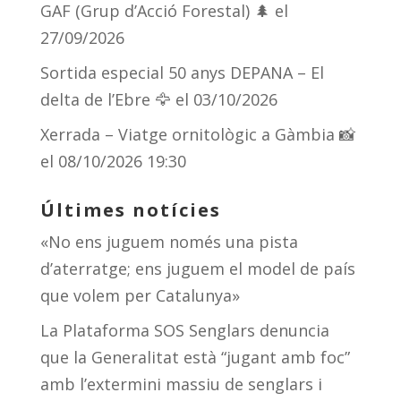
GAF (Grup d’Acció Forestal) 🌲
el
27/09/2026
Sortida especial 50 anys DEPANA – El
delta de l’Ebre 🦅
el 03/10/2026
Xerrada – Viatge ornitològic a Gàmbia 📸
el 08/10/2026 19:30
Últimes notícies
«No ens juguem només una pista
d’aterratge; ens juguem el model de país
que volem per Catalunya»
La Plataforma SOS Senglars denuncia
que la Generalitat està “jugant amb foc”
amb l’extermini massiu de senglars i