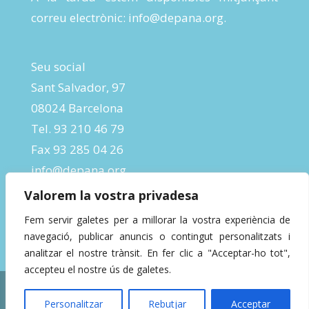
correu electrònic:
info@depana.org
.
Seu social
Sant Salvador, 97
08024 Barcelona
Tel. 93 210 46 79
Fax 93 285 04 26
info@depana.org
Valorem la vostra privadesa
Fem servir galetes per a millorar la vostra experiència de
navegació, publicar anuncis o contingut personalitzats i
analitzar el nostre trànsit. En fer clic a "Acceptar-ho tot",
accepteu el nostre ús de galetes.
Designed by
InBeta Crafts
| Powered by
Personalitzar
Rebutjar
Acceptar