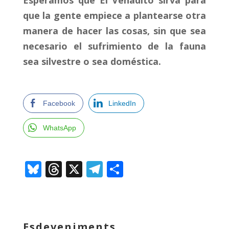
que la gente empiece a plantearse otra
manera de hacer las cosas, sin que sea
necesario el sufrimiento de la fauna
sea silvestre o sea doméstica.
Facebook
LinkedIn
WhatsApp
Bl
T
X
T
C
u
h
el
o
e
re
e
m
sk
a
gr
p
Esdeveniments