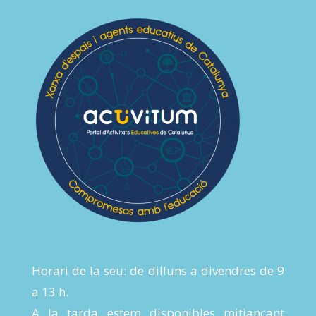
Horari de la seu: de dilluns a divendres de 9
a 13 h.
A la tarda estem disponibles mitjançant