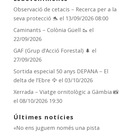
y
d
a
ar
Observació de cetacis – Recerca per a la
s
m
te
seva protecció 🐬
el 13/09/2026 08:00
ix
Caminants – Colònia Güell 🥾
el
22/09/2026
GAF (Grup d’Acció Forestal) 🌲
el
27/09/2026
Sortida especial 50 anys DEPANA – El
delta de l’Ebre 🦅
el 03/10/2026
Xerrada – Viatge ornitològic a Gàmbia 📸
el 08/10/2026 19:30
Últimes notícies
«No ens juguem només una pista