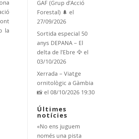
bona
GAF (Grup d’Acció
ació
Forestal) 🌲
el
Pont
27/09/2026
b la
Sortida especial 50
anys DEPANA – El
delta de l’Ebre 🦅
el
03/10/2026
Xerrada – Viatge
ornitològic a Gàmbia
📸
el 08/10/2026 19:30
Últimes
notícies
«No ens juguem
només una pista