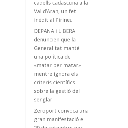
cadells cadascuna a la
Val d’Aran, un fet
inèdit al Pirineu
DEPANA i LIBERA
denuncien que la
Generalitat manté
una política de
«matar per matar»
mentre ignora els
criteris científics
sobre la gestió del
senglar
Zeroport convoca una
gran manifestació el
20 de setembre per