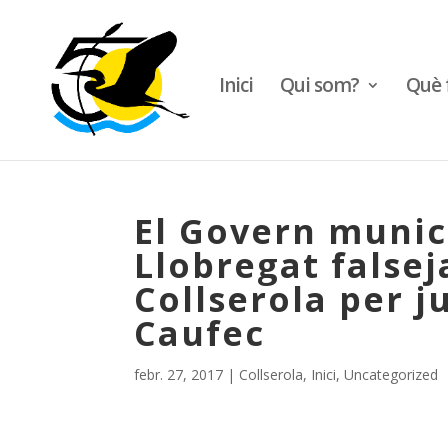
Inici
Qui som?
Què 
El Govern munic
Llobregat falsej
Collserola per ju
Caufec
febr. 27, 2017
|
Collserola
,
Inici
,
Uncategorized