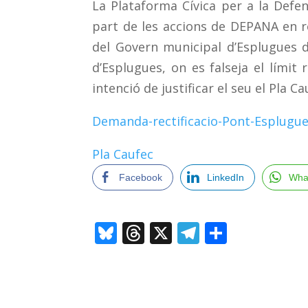
La Plataforma Cívica per a la Defe
part de les accions de DEPANA en re
del Govern municipal d’Esplugues de
d’Esplugues, on es falseja el límit 
intenció de justificar el seu el Pla Ca
Demanda-rectificacio-Pont-Esplugu
Pla Caufec
Facebook
LinkedIn
Wha
Bl
T
X
T
C
u
h
el
o
e
re
e
m
sk
a
gr
p