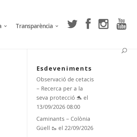
a
Transparència
Esdeveniments
Observació de cetacis
– Recerca per a la
seva protecció 🐬
el
13/09/2026 08:00
Caminants – Colònia
Güell 🥾
el 22/09/2026