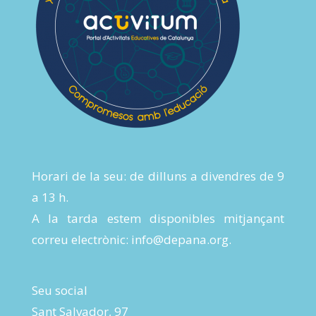
Horari de la seu: de dilluns a divendres de 9
a 13 h.
A la tarda estem disponibles mitjançant
correu electrònic:
info@depana.org
.
Seu social
Sant Salvador, 97