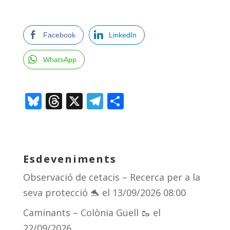
Facebook
LinkedIn
WhatsApp
Bl
T
X
T
C
u
h
el
o
e
re
e
m
sk
a
gr
p
Esdeveniments
y
d
a
ar
Observació de cetacis – Recerca per a la
s
m
te
seva protecció 🐬
el 13/09/2026 08:00
ix
Caminants – Colònia Güell 🥾
el
22/09/2026