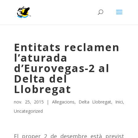
Entitats reclamen
l’aturada
d’Eurovegas-2 al
Delta del
Llobregat
nov. 25, 2015
|
Al·legacions
,
Delta Llobregat
,
Inici
,
Uncategorized
El proper 2 de desembre està previst