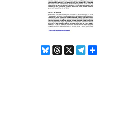
Bluesky
Threads
X
Telegram
Compar