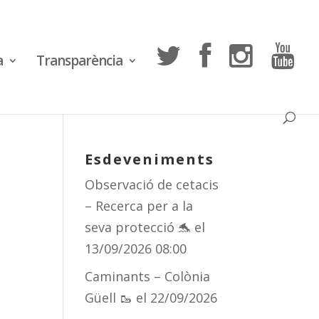
a
Transparència
Esdeveniments
Observació de cetacis
– Recerca per a la
seva protecció 🐬
el
13/09/2026 08:00
Caminants – Colònia
Güell 🥾
el 22/09/2026