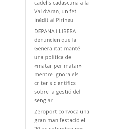
cadells cadascuna a la
Val d’Aran, un fet
inèdit al Pirineu
DEPANA i LIBERA
denuncien que la
Generalitat manté
una política de
«matar per matar»
mentre ignora els
criteris científics
sobre la gestió del
senglar
Zeroport convoca una
gran manifestació el
20 de setembre per