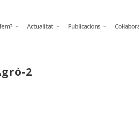
fem?
Actualitat
Publicacions
Col·labor
gró-2