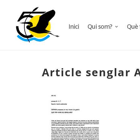
Inici
Qui som?
Què 
Article senglar A