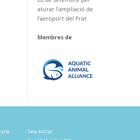
aturar l’ampliació de
l’aeroport del Prat
Membres de
luns
Seu social