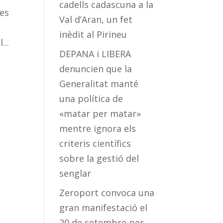
cadells cadascuna a la
les
Val d’Aran, un fet
inèdit al Pirineu
...
DEPANA i LIBERA
denuncien que la
Generalitat manté
una política de
«matar per matar»
mentre ignora els
criteris científics
sobre la gestió del
senglar
Zeroport convoca una
gran manifestació el
20 de setembre per