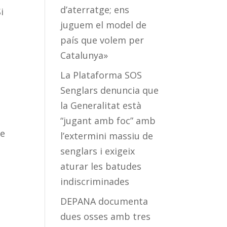
d’aterratge; ens
i
juguem el model de
país que volem per
Catalunya»
La Plataforma SOS
Senglars denuncia que
la Generalitat està
“jugant amb foc” amb
ue
l’extermini massiu de
senglars i exigeix
aturar les batudes
indiscriminades
DEPANA documenta
dues osses amb tres