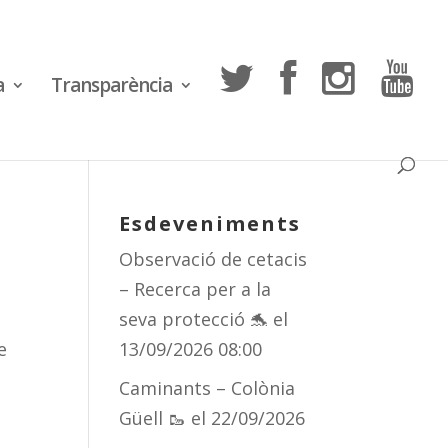
a
Transparència
Esdeveniments
Observació de cetacis
– Recerca per a la
seva protecció 🐬
el
e
13/09/2026 08:00
Caminants – Colònia
Güell 🥾
el 22/09/2026