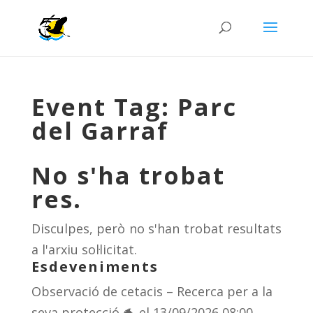
Event Tag:
Parc
del Garraf
No s'ha trobat
res.
Disculpes, però no s'han trobat resultats
a l'arxiu sol·licitat.
Esdeveniments
Observació de cetacis – Recerca per a la
seva protecció 🐬
el 13/09/2026 08:00