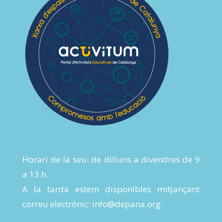
Horari de la seu: de dilluns a divendres de 9
a 13 h.
A la tarda estem disponibles mitjançant
correu electrònic:
info@depana.org
.