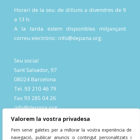
Horari de la seu: de dilluns a divendres de 9
a 13 h.
A la tarda estem disponibles mitjançant
correu electrònic:
info@depana.org
.
Seu social
Sant Salvador, 97
08024 Barcelona
Tel. 93 210 46 79
Fax 93 285 04 26
info@depana.org
Valorem la vostra privadesa
Fem servir galetes per a millorar la vostra experiència de
navegació, publicar anuncis o contingut personalitzats i