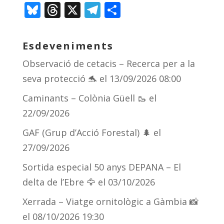
Bl
T
X
T
C
u
h
el
o
e
re
e
m
Esdeveniments
sk
a
gr
p
Observació de cetacis – Recerca per a la
y
d
a
ar
seva protecció 🐬
el 13/09/2026 08:00
s
m
te
Caminants – Colònia Güell 🥾
el
ix
22/09/2026
GAF (Grup d’Acció Forestal) 🌲
el
27/09/2026
Sortida especial 50 anys DEPANA – El
delta de l’Ebre 🦅
el 03/10/2026
Xerrada – Viatge ornitològic a Gàmbia 📸
el 08/10/2026 19:30