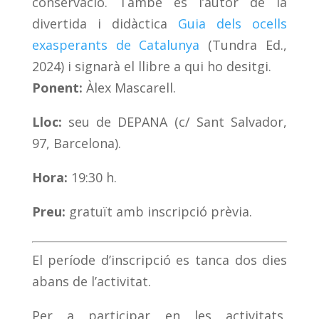
conservació. També és l’autor de la
divertida i didàctica
Guia dels ocells
exasperants de Catalunya
(Tundra Ed.,
2024) i signarà el llibre a qui ho desitgi.
Ponent:
Àlex Mascarell.
Lloc:
seu de DEPANA (c/ Sant Salvador,
97, Barcelona).
Hora:
19:30 h.
Preu:
gratuït amb inscripció prèvia.
El període d’inscripció es tanca dos dies
abans de l’activitat.
Per a participar en les activitats,