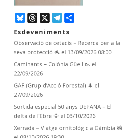
Bluesky
Threads
X
Telegram
Comparteix
Esdeveniments
Observació de cetacis – Recerca per a la
seva protecció 🐬
el 13/09/2026 08:00
Caminants – Colònia Güell 🥾
el
22/09/2026
GAF (Grup d’Acció Forestal) 🌲
el
27/09/2026
Sortida especial 50 anys DEPANA – El
delta de l’Ebre 🦅
el 03/10/2026
Xerrada – Viatge ornitològic a Gàmbia 📸
el 08/10/2026 19:30