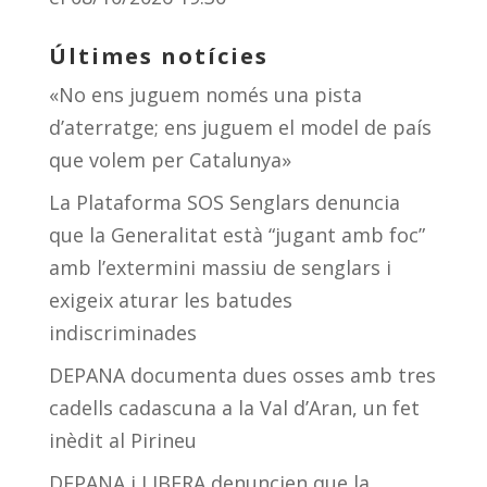
Últimes notícies
«No ens juguem només una pista
d’aterratge; ens juguem el model de país
que volem per Catalunya»
La Plataforma SOS Senglars denuncia
que la Generalitat està “jugant amb foc”
amb l’extermini massiu de senglars i
exigeix aturar les batudes
indiscriminades
DEPANA documenta dues osses amb tres
cadells cadascuna a la Val d’Aran, un fet
inèdit al Pirineu
DEPANA i LIBERA denuncien que la