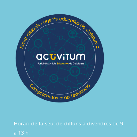
Horari de la seu: de dilluns a divendres de 9
a 13 h.