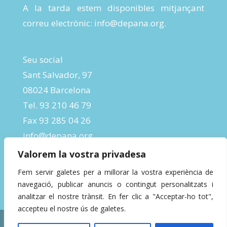
A la tarda estem disponibles mitjançant
correu electrònic:
info@depana.org
.
Seu social
Sant Salvador, 97
08024 Barcelona
Tel. 93 210 46 79
Fax 93 285 04 26
info@depana.org
Valorem la vostra privadesa
Fem servir galetes per a millorar la vostra experiència de
navegació, publicar anuncis o contingut personalitzats i
analitzar el nostre trànsit. En fer clic a "Acceptar-ho tot",
accepteu el nostre ús de galetes.
Designed by
InBeta Crafts
| Powered by