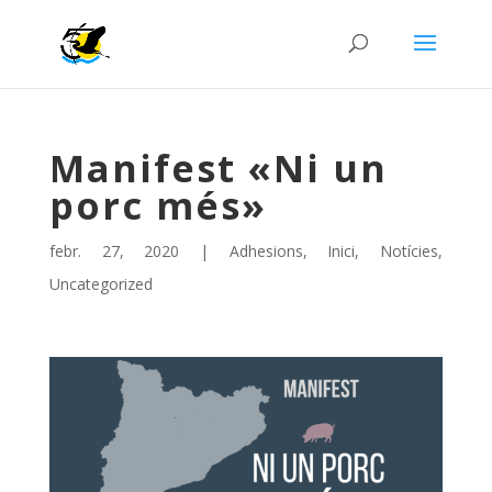
Manifest «Ni un
porc més»
febr. 27, 2020
|
Adhesions
,
Inici
,
Notícies
,
Uncategorized