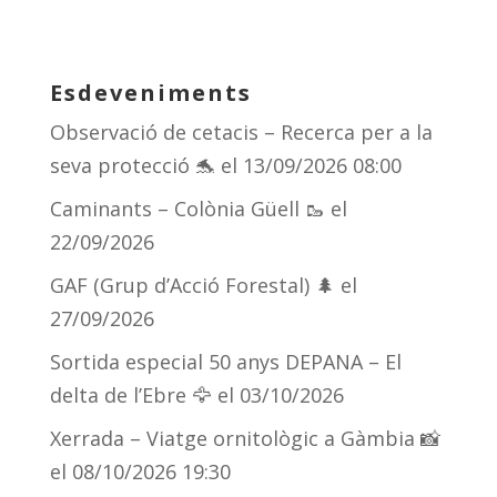
u
h
el
o
e
re
e
m
sk
a
gr
p
Esdeveniments
y
d
a
ar
Observació de cetacis – Recerca per a la
s
m
te
seva protecció 🐬
el 13/09/2026 08:00
ix
Caminants – Colònia Güell 🥾
el
22/09/2026
GAF (Grup d’Acció Forestal) 🌲
el
27/09/2026
Sortida especial 50 anys DEPANA – El
delta de l’Ebre 🦅
el 03/10/2026
Xerrada – Viatge ornitològic a Gàmbia 📸
el 08/10/2026 19:30