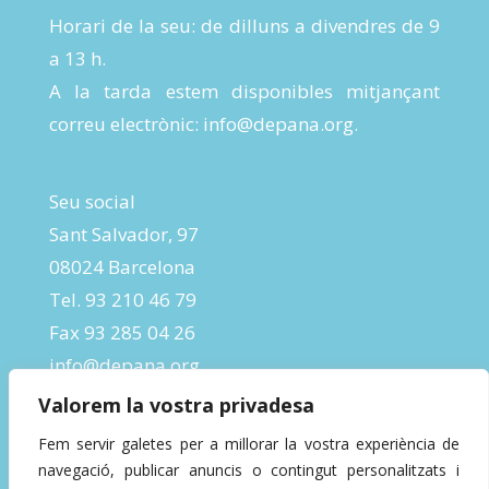
Horari de la seu: de dilluns a divendres de 9
a 13 h.
A la tarda estem disponibles mitjançant
correu electrònic:
info@depana.org
.
Seu social
Sant Salvador, 97
08024 Barcelona
Tel. 93 210 46 79
Fax 93 285 04 26
info@depana.org
Valorem la vostra privadesa
Fem servir galetes per a millorar la vostra experiència de
navegació, publicar anuncis o contingut personalitzats i