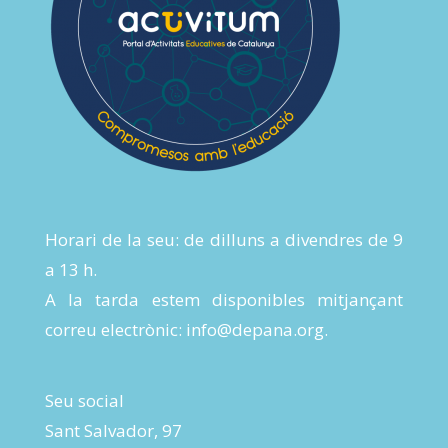
Horari de la seu: de dilluns a divendres de 9
a 13 h.
A la tarda estem disponibles mitjançant
correu electrònic:
info@depana.org
.
Seu social
Sant Salvador, 97