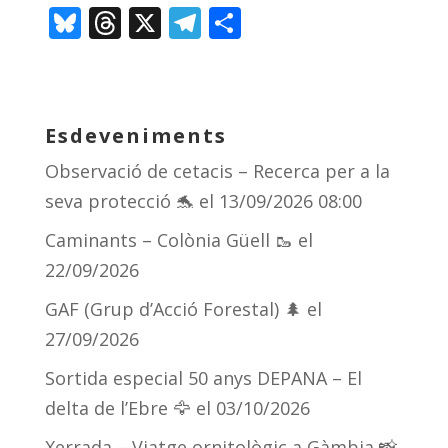
Bl
T
X
T
C
u
h
el
o
e
re
e
m
sk
a
gr
p
Esdeveniments
y
d
a
ar
Observació de cetacis – Recerca per a la
s
m
te
seva protecció 🐬
el 13/09/2026 08:00
ix
Caminants – Colònia Güell 🥾
el
22/09/2026
GAF (Grup d’Acció Forestal) 🌲
el
27/09/2026
Sortida especial 50 anys DEPANA – El
delta de l’Ebre 🦅
el 03/10/2026
Xerrada – Viatge ornitològic a Gàmbia 📸