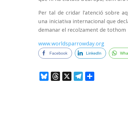
Per tal de cridar l’atenció sobre 
una iniciativa internacional que decl
demanar el recolzament de tothom pe
www.worldsparrowday.org
Facebook
LinkedIn
Wha
Bl
T
X
T
C
u
h
el
o
e
re
e
m
sk
a
gr
p
y
d
a
ar
s
m
te