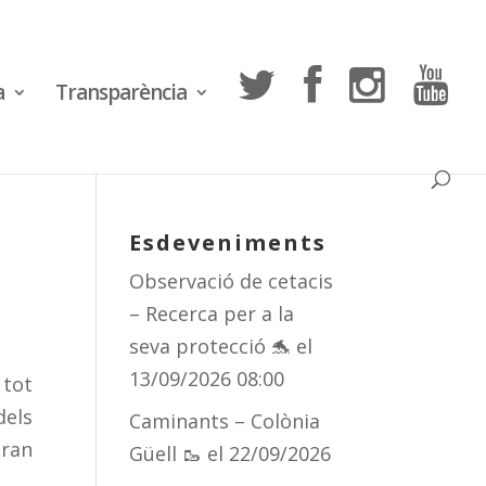
a
Transparència
Esdeveniments
Observació de cetacis
– Recerca per a la
seva protecció 🐬
el
13/09/2026 08:00
 tot
dels
Caminants – Colònia
gran
Güell 🥾
el 22/09/2026