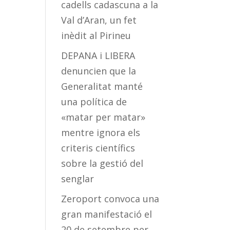
cadells cadascuna a la
Val d’Aran, un fet
inèdit al Pirineu
DEPANA i LIBERA
denuncien que la
Generalitat manté
una política de
«matar per matar»
mentre ignora els
criteris científics
sobre la gestió del
senglar
Zeroport convoca una
gran manifestació el
20 de setembre per