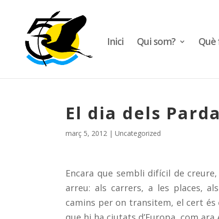
Inici
Qui som?
Què 
El dia dels Parda
març 5, 2012
|
Uncategorized
Encara que sembli difícil de creur
arreu: als carrers, a les places, 
camins per on transitem, el cert és 
que hi ha ciutats d’Europa, com ara