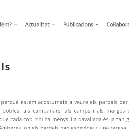
fem?
Actualitat
Publicacions
Col·labor
ls
e, perquè estem acostumats a veure els pardals per
als pobles, als campanars, als camps i als marges 
que cada cop n’hi ha menys. La davallada és ja tan 
 Amberes, on els pardals han esdevingut una raresa.