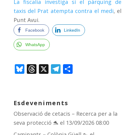
La fiscalia investiga si el pàrquing de
taxis del Prat atempta contra el medi
, el
Punt Avui.
Facebook
LinkedIn
WhatsApp
Bl
T
X
T
C
u
h
el
o
e
re
e
m
sk
a
gr
p
Esdeveniments
y
d
a
ar
Observació de cetacis – Recerca per a la
s
m
te
seva protecció 🐬
el 13/09/2026 08:00
ix
Caminants – Colònia Güell 🥾
el