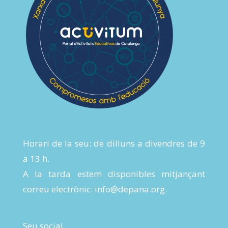
Horari de la seu: de dilluns a divendres de 9
a 13 h.
A la tarda estem disponibles mitjançant
correu electrònic:
info@depana.org
.
Seu social