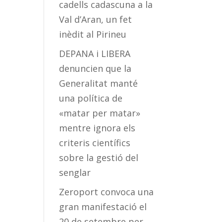
cadells cadascuna a la
Val d’Aran, un fet
inèdit al Pirineu
DEPANA i LIBERA
denuncien que la
Generalitat manté
una política de
«matar per matar»
mentre ignora els
criteris científics
sobre la gestió del
senglar
Zeroport convoca una
gran manifestació el
20 de setembre per