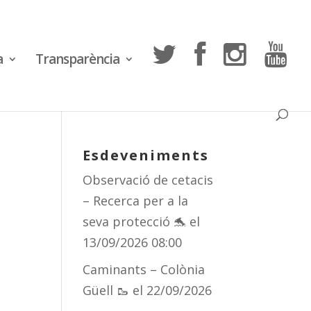
a
Transparència
Esdeveniments
Observació de cetacis
– Recerca per a la
seva protecció 🐬
el
13/09/2026 08:00
Caminants – Colònia
Güell 🥾
el 22/09/2026