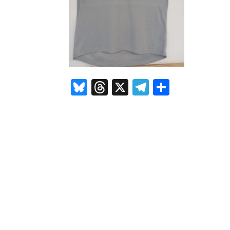
Bluesky
Threads
X
Telegram
Compar