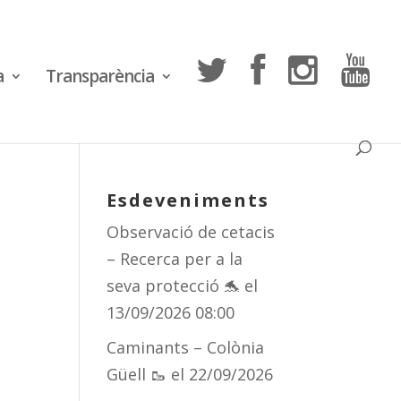
a
Transparència
Esdeveniments
Observació de cetacis
– Recerca per a la
seva protecció 🐬
el
13/09/2026 08:00
Caminants – Colònia
Güell 🥾
el 22/09/2026