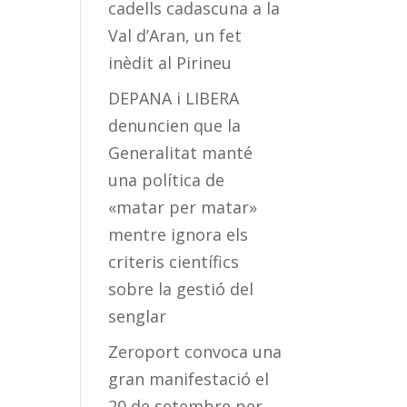
cadells cadascuna a la
Val d’Aran, un fet
inèdit al Pirineu
DEPANA i LIBERA
denuncien que la
Generalitat manté
una política de
«matar per matar»
mentre ignora els
criteris científics
sobre la gestió del
senglar
Zeroport convoca una
gran manifestació el
20 de setembre per