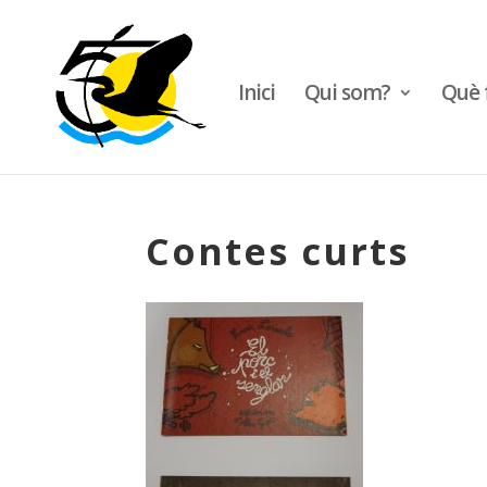
Inici
Qui som?
Què 
Contes curts