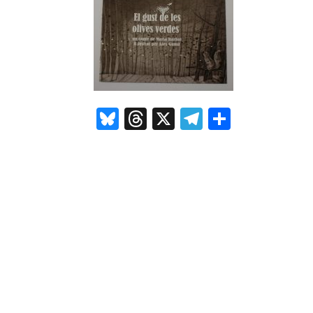
Bluesky
Threads
X
Telegram
Compar