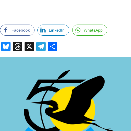
Facebook
LinkedIn
WhatsApp
Bluesky
Threads
X
Telegram
Comparteix