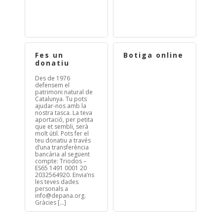
Fes un
Botiga online
donatiu
Des de 1976
defensem el
patrimoni natural de
Catalunya. Tu pots
ajudar-nos amb la
nostra tasca. La teva
aportació, per petita
que et sembli, serà
molt útil. Pots fer el
teu donatiu a través
d’una transferència
bancària al següent
compte: Triodos –
ES65 1491 0001 20
2032564920. Envia’ns
les teves dades
personals a
info@depana.org
.
Gràcies […]