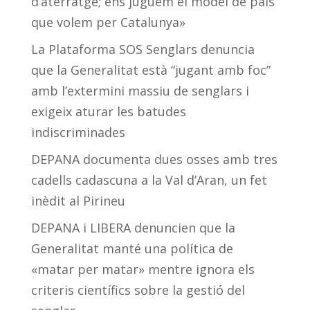
d’aterratge; ens juguem el model de país
que volem per Catalunya»
La Plataforma SOS Senglars denuncia
que la Generalitat està “jugant amb foc”
amb l’extermini massiu de senglars i
exigeix aturar les batudes
indiscriminades
DEPANA documenta dues osses amb tres
cadells cadascuna a la Val d’Aran, un fet
inèdit al Pirineu
DEPANA i LIBERA denuncien que la
Generalitat manté una política de
«matar per matar» mentre ignora els
criteris científics sobre la gestió del