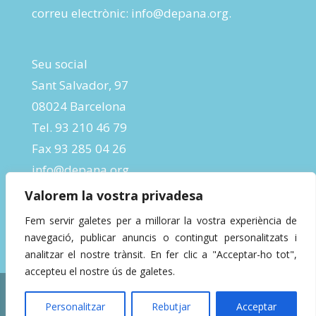
correu electrònic:
info@depana.org
.
Seu social
Sant Salvador, 97
08024 Barcelona
Tel. 93 210 46 79
Fax 93 285 04 26
info@depana.org
Valorem la vostra privadesa
Fem servir galetes per a millorar la vostra experiència de
navegació, publicar anuncis o contingut personalitzats i
analitzar el nostre trànsit. En fer clic a "Acceptar-ho tot",
accepteu el nostre ús de galetes.
Designed by
InBeta Crafts
| Powered by
Personalitzar
Rebutjar
Acceptar
WordPress