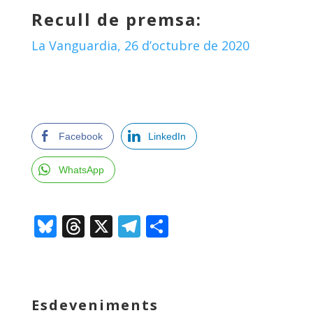
Recull de premsa:
La Vanguardia, 26 d’octubre de 2020
Facebook
LinkedIn
WhatsApp
Bl
T
X
T
C
u
h
el
o
e
re
e
m
sk
a
gr
p
Esdeveniments