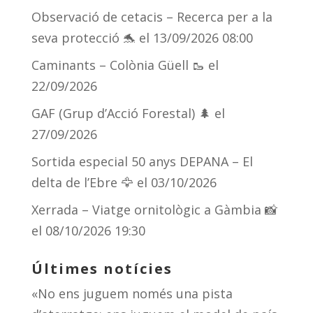
y
d
a
ar
Observació de cetacis – Recerca per a la
s
m
te
seva protecció 🐬
el 13/09/2026 08:00
ix
Caminants – Colònia Güell 🥾
el
22/09/2026
GAF (Grup d’Acció Forestal) 🌲
el
27/09/2026
Sortida especial 50 anys DEPANA – El
delta de l’Ebre 🦅
el 03/10/2026
Xerrada – Viatge ornitològic a Gàmbia 📸
el 08/10/2026 19:30
Últimes notícies
«No ens juguem només una pista