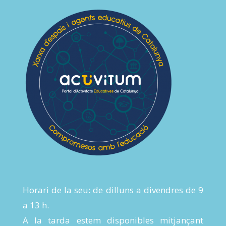
Horari de la seu: de dilluns a divendres de 9
a 13 h.
A la tarda estem disponibles mitjançant