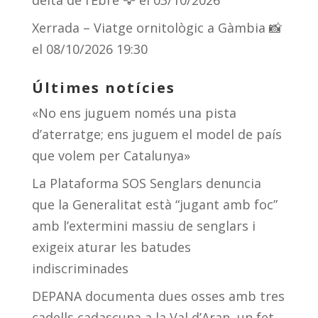
delta de l’Ebre 🦅
el 03/10/2026
Xerrada – Viatge ornitològic a Gàmbia 📸
el 08/10/2026 19:30
Últimes notícies
«No ens juguem només una pista
d’aterratge; ens juguem el model de país
que volem per Catalunya»
La Plataforma SOS Senglars denuncia
que la Generalitat està “jugant amb foc”
amb l’extermini massiu de senglars i
exigeix aturar les batudes
indiscriminades
DEPANA documenta dues osses amb tres
cadells cadascuna a la Val d’Aran, un fet