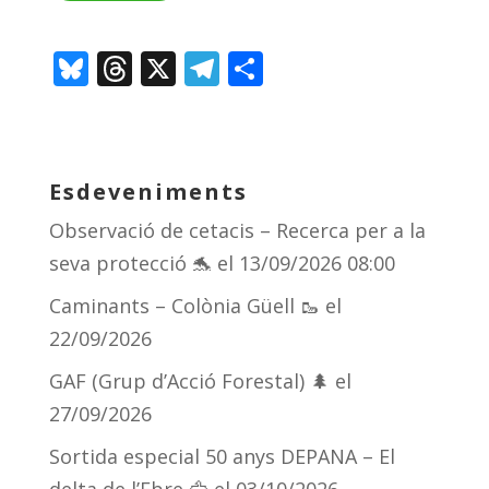
Bl
T
X
T
C
u
h
el
o
e
re
e
m
sk
a
gr
p
Esdeveniments
y
d
a
ar
Observació de cetacis – Recerca per a la
s
m
te
seva protecció 🐬
el 13/09/2026 08:00
ix
Caminants – Colònia Güell 🥾
el
22/09/2026
GAF (Grup d’Acció Forestal) 🌲
el
27/09/2026
Sortida especial 50 anys DEPANA – El