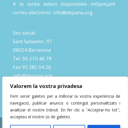
A la tarda estem disponibles mitjançant
correu electrònic:
info@depana.org
.
Seu social
Sant Salvador, 97
08024 Barcelona
Tel. 93 210 46 79
Fax 93 285 04 26
info@depana.org
Valorem la vostra privadesa
Fem servir galetes per a millorar la vostra experiència de
navegació, publicar anuncis o contingut personalitzats i
analitzar el nostre trànsit. En fer clic a "Acceptar-ho tot",
accepteu el nostre ús de galetes.
Designed by
InBeta Crafts
| Powered by