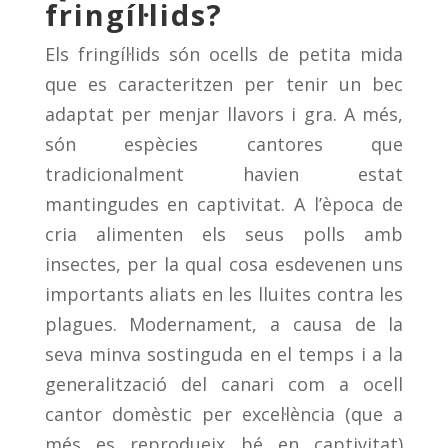
fringíl·lids?
Els fringíl·lids són ocells de petita mida
que es caracteritzen per tenir un bec
adaptat per menjar llavors i gra. A més,
són espècies cantores que
tradicionalment havien estat
mantingudes en captivitat. A l’època de
cria alimenten els seus polls amb
insectes, per la qual cosa esdevenen uns
importants aliats en les lluites contra les
plagues. Modernament, a causa de la
seva minva sostinguda en el temps i a la
generalització del canari com a ocell
cantor domèstic per excel·lència (que a
més es reprodueix bé en captivitat)