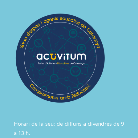
Horari de la seu: de dilluns a divendres de 9
a 13 h.