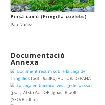
Pinsà comú (Fringilla coelebs)
Pau Núñez
Documentació
Annexa
Document resum sobre la caça de
fringíl·lids
(pdf , 933Kb) AUTOR: DEPANA
La caça en barraca, vestigi del passat
(pdf , 73Kb) AUTOR: Ignasi Ripoll
(SEO/Birdlife)