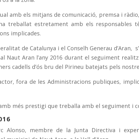
tual amb els mitjans de comunicació, premsa i ràdio,
s’ha treballat estretament amb els responsables t
ions implicades.
alitat de Catalunya i el Conselh Generau d’Aran, s
s al Naut Aran l’any 2016 durant el seguiment reali
ers cadells d’ós bru del Pirineu batejats pels nostre
ctor, fora de les Administracions publiques, implica
mb més prestigi que treballa amb el seguiment i con
016
 Alonso, membre de la Junta Directiva i expert