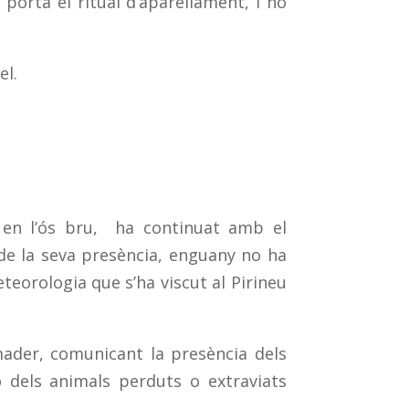
porta el ritual d’aparellament, i no
el.
 en l’ós bru, ha continuat amb el
 de la seva presència, enguany no ha
teorologia que s’ha viscut al Pirineu
mader, comunicant la presència dels
ó dels animals perduts o extraviats