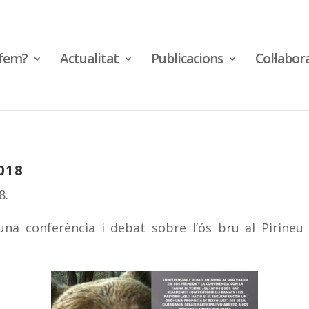
fem?
Actualitat
Publicacions
Col·labor
018
8.
 una conferència i debat sobre l’ós bru al Pirineu