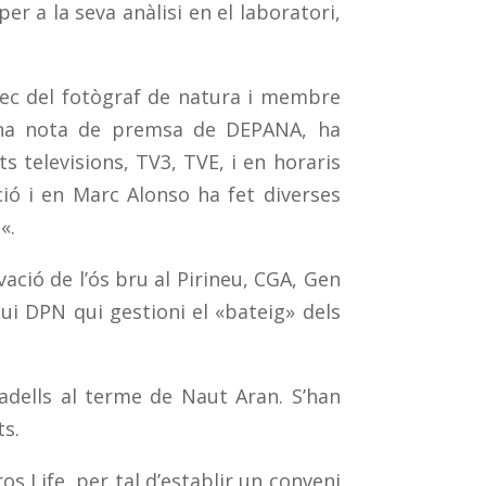
r a la seva anàlisi en el laboratori,
ec del fotògraf de natura i membre
’una nota de premsa de DEPANA, ha
 televisions, TV3, TVE, i en horaris
ió i en Marc Alonso ha fet diverses
s
«.
ció de l’ós bru al Pirineu, CGA, Gen
ui DPN qui gestioni el «bateig» dels
dells al terme de Naut Aran. S’han
ts.
s Life, per tal d’establir un conveni