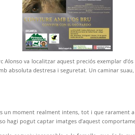
rc Alonso va localitzar aquest preciós exemplar d’ós
b absoluta destresa i seguretat. Un caminar suau, 
 és un moment realment intens, tot i que rarament al
onso hagi pogut captar imatges d’aquest comportame