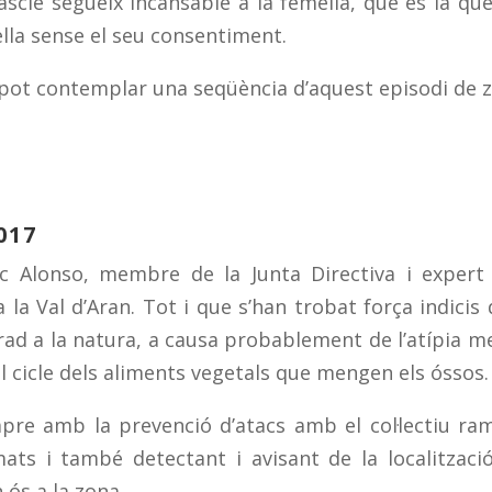
scle segueix incansable a la femella, que és la que 
ella sense el seu consentiment.
s pot contemplar una seqüència d’aquest episodi de z
017
c Alonso, membre de la Junta Directiva i expert
 la Val d’Aran. Tot i que s’han trobat força indicis
ad a la natura, a causa probablement de l’atípia me
l cicle dels aliments vegetals que mengen els óssos.
empre amb la prevenció d’atacs amb el col·lectiu ra
ts i també detectant i avisant de la localitzaci
 ós a la zona.