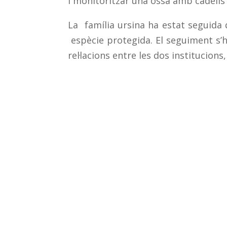
i monitoritzar una óssa amb cadells a
La família ursina ha estat seguida 
espècie protegida. El seguiment s’h
rel·lacions entre les dos institucion