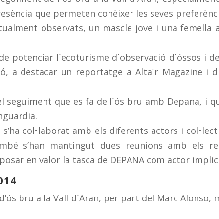
presència que permeten conèixer les seves preferènci
itualment observats, un mascle jove i una femella a
e potenciar l´ecoturisme d´observació d´óssos i de
ó, a destacar un reportatge a Altaïr Magazine i di
 del seguiment que es fa de l´ós bru amb Depana, i qu
nguardia.
s s’ha col•laborat amb els diferents actors i col•lec
ambé s’han mantingut dues reunions amb els re
 posar en valor la tasca de DEPANA com actor implica
014
d’ós bru a la Vall d´Aran, per part del Marc Alonso,