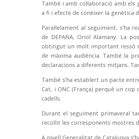
També i amb col·laboració amb els gu
a fi i efecte de conèixer la genètica 
Paral·lelament al seguiment, s’ha re
de DEPANA, Oriol Alamany. La pos
obtingut un molt important ressò me
de màxima audiència. També la prem
declaracions a diferents mitjans. T
També s’ha establert un pacte entre
Cat, i ONC (França) perquè un cop c
cadells.
Durant el seguiment primaveral ta
recollit les corresponents mostres d
A nivell Generalitat de Catalunya s’