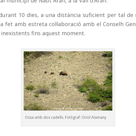
l municipi de Naut Aran, a la Vall d’Aran.
durant 10 dies, a una distància suficient per tal d
a fet amb estreta col·laboració amb el Conselh Gene
s, inexistents fins aquest moment.
Ossa amb dos cadells. Fotògraf: Oriol Alamany