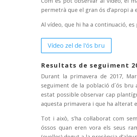
Com es pot observar al vídeo, el ma
permetrà que el gran ós d’apropi a 
Al vídeo, que hi ha a continuació, e
Vídeo zel de l'ós bru
Resultats de seguiment 2
Durant la primavera de 2017, Mar
seguiment de la població d´ós bru a
estat possible observar cap plantígr
aquesta primavera i que ha alterat e
Tot i això, s’ha col·laborat com s
óssos quan eren vora els seus rama
(ovelles) degut a la presència d’algun