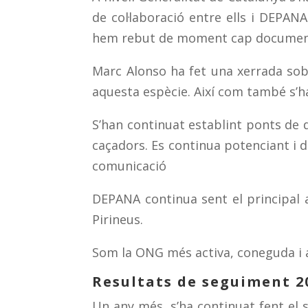
de col·laboració entre ells i DEPA
hem rebut de moment cap document t
Marc Alonso ha fet una xerrada sobre
aquesta espècie. Així com també s’ha
S’han continuat establint ponts de di
caçadors. Es continua potenciant i 
comunicació
DEPANA continua sent el principal a
Pirineus.
Som la ONG més activa, coneguda i a
Resultats de seguiment 2
Un any més, s’ha continuat fent el 