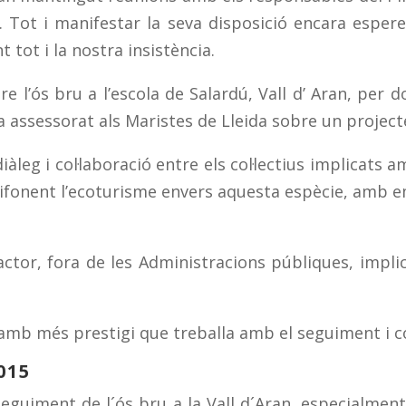
NA. Tot i manifestar la seva disposició encara espe
ot i la nostra insistència.
 l’ós bru a l’escola de Salardú, Vall d’ Aran, per 
 assessorat als Maristes de Lleida sobre un projecte 
àleg i col·laboració entre els col·lectius implicats
difonent l’ecoturisme envers aquesta espècie, amb e
ctor, fora de les Administracions públiques, implica
mb més prestigi que treballa amb el seguiment i con
015
seguiment de l´ós bru a la Vall d´Aran, especialment