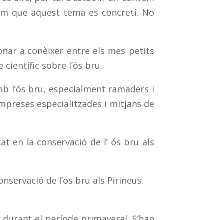
rem que aquest tema es concreti. No
donar a conèixer entre els mes petits
científic sobre l’ós bru.
 amb l’ós bru, especialment ramaders i
mpreses especialitzades i mitjans de
t en la conservació de l’ ós bru als
servació de l’os bru als Pirineus.
 durant el període primaveral. S’han