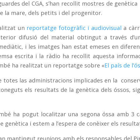
ardes del CGA, s’han recollit mostres de genètica pe
de la mare, dels petits i del progenitor.
alitzat un
reportatge fotogràfic i audiovisual
a càrr
terior difusió del material obtingut a través d
diàtic, i les imatges han estat emeses en diferents
sa escrita i la ràdio ha recollit aquesta informac
ambé ha realitzat un reportatge sobre «
El país de l’ó
 totes las administracions implicades en la conserva
oneguts els resultats de la genètica dels óssos, sig
mbé ha pogut localitzar una segona óssa amb 3 ca
e genètica i estem a l’espera de conèixer els resulta
han mantingut reunions amb els responsables del Piro