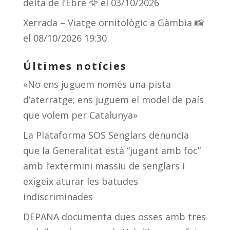
delta de l’Ebre 🦅
el 03/10/2026
Xerrada – Viatge ornitològic a Gàmbia 📸
el 08/10/2026 19:30
Últimes notícies
«No ens juguem només una pista
d’aterratge; ens juguem el model de país
que volem per Catalunya»
La Plataforma SOS Senglars denuncia
que la Generalitat està “jugant amb foc”
amb l’extermini massiu de senglars i
exigeix aturar les batudes
indiscriminades
DEPANA documenta dues osses amb tres