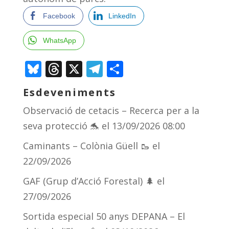
Facebook
LinkedIn
WhatsApp
Bluesky
Threads
X
Telegram
Comparteix
Esdeveniments
Observació de cetacis – Recerca per a la
seva protecció 🐬
el 13/09/2026 08:00
Caminants – Colònia Güell 🥾
el
22/09/2026
GAF (Grup d’Acció Forestal) 🌲
el
27/09/2026
Sortida especial 50 anys DEPANA – El