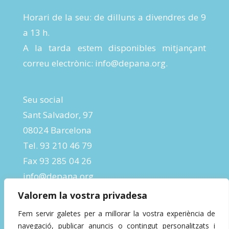
Horari de la seu: de dilluns a divendres de 9
a 13 h.
A la tarda estem disponibles mitjançant
correu electrònic:
info@depana.org
.
Seu social
Sant Salvador, 97
08024 Barcelona
Tel. 93 210 46 79
Fax 93 285 04 26
info@depana.org
Valorem la vostra privadesa
Fem servir galetes per a millorar la vostra experiència de
navegació, publicar anuncis o contingut personalitzats i