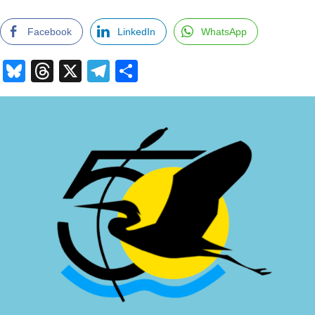
Facebook
LinkedIn
WhatsApp
Bluesky
Threads
X
Telegram
Comparteix