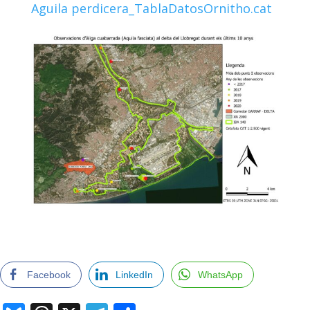
Aguila perdicera_TablaDatosOrnitho.cat
Facebook
LinkedIn
WhatsApp