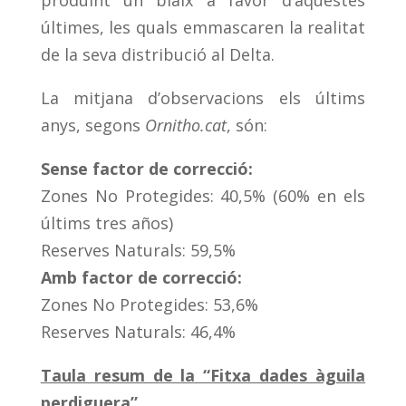
produint un biaix a favor d’aquestes
últimes, les quals emmascaren la realitat
de la seva distribució al Delta.
La mitjana d’observacions els últims
anys, segons
Ornitho.cat
, són:
Sense factor de correcció:
Zones No Protegides: 40,5% (60% en els
últims tres años)
Reserves Naturals: 59,5%
Amb factor de correcció:
Zones No Protegides: 53,6%
Reserves Naturals: 46,4%
Taula resum de la “Fitxa dades àguila
perdiguera”