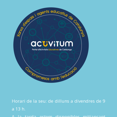
Horari de la seu: de dilluns a divendres de 9
a 13 h.
A la tarda estem disponibles mitjançant