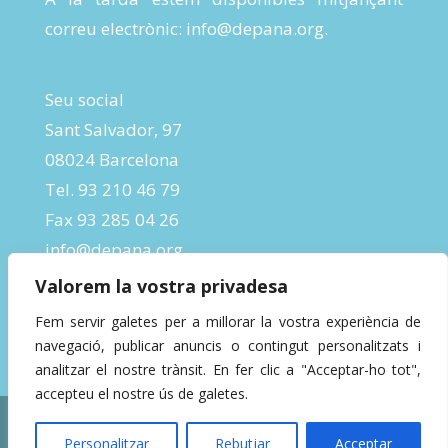
correu electrònic:
info@depana.org
.
Seu social
Sant Salvador, 97
08024 Barcelona
Tel. 93 210 46 79
Fax 93 285 04 26
info@depana.org
Valorem la vostra privadesa
Fem servir galetes per a millorar la vostra experiència de
navegació, publicar anuncis o contingut personalitzats i
analitzar el nostre trànsit. En fer clic a "Acceptar-ho tot",
accepteu el nostre ús de galetes.
Designed by
InBeta Crafts
| Powered by
Personalitzar
Rebutjar
Acceptar