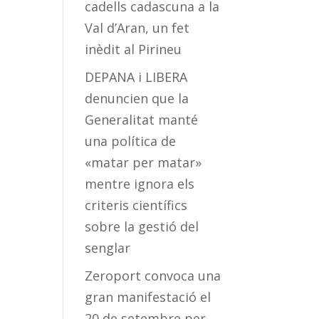
cadells cadascuna a la
Val d’Aran, un fet
inèdit al Pirineu
DEPANA i LIBERA
denuncien que la
Generalitat manté
una política de
«matar per matar»
mentre ignora els
criteris científics
sobre la gestió del
senglar
Zeroport convoca una
gran manifestació el
20 de setembre per