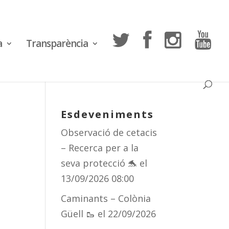
a
Transparència
Esdeveniments
Observació de cetacis
– Recerca per a la
seva protecció 🐬
el
13/09/2026 08:00
Caminants – Colònia
Güell 🥾
el 22/09/2026