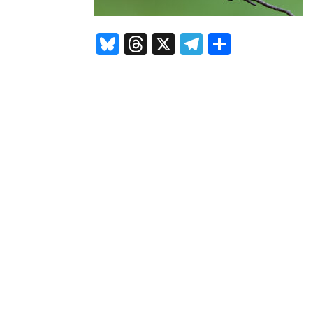
Bluesky
Threads
X
Telegram
Compar