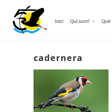
Inici
Qui som?
Què 
cadernera