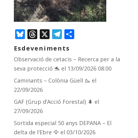
Bluesky
Threads
X
Telegram
Comparteix
Esdeveniments
Observació de cetacis – Recerca per a la
seva protecció 🐬
el 13/09/2026 08:00
Caminants – Colònia Güell 🥾
el
22/09/2026
GAF (Grup d’Acció Forestal) 🌲
el
27/09/2026
Sortida especial 50 anys DEPANA – El
delta de l’Ebre 🦅
el 03/10/2026