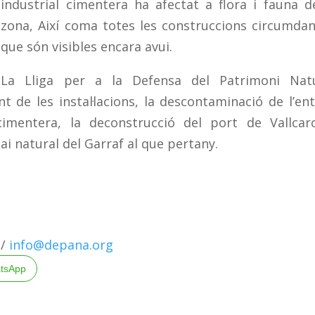
industrial cimentera ha afectat a flora i fauna d
zona, Així coma totes les construccions circumdan
que són visibles encara avui.
La Lliga per a la Defensa del Patrimoni Natu
de les instal·lacions, la descontaminació de l’en
 cimentera, la deconstrucció del port de Vallcar
pai natural del Garraf al que pertany.
 /
info@depana.org
tsApp