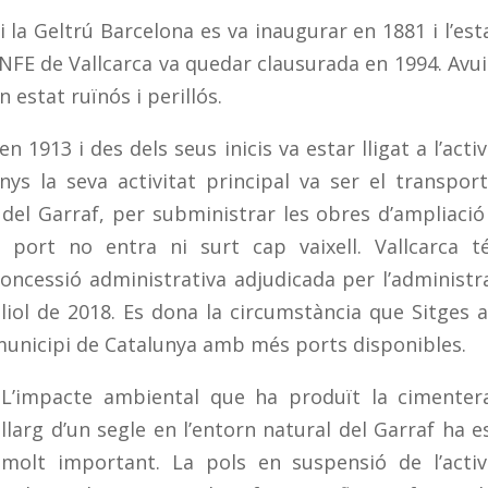
 i la Geltrú Barcelona es va inaugurar en 1881 i l’est
ENFE de Vallcarca va quedar clausurada en 1994. Avui
 estat ruïnós i perillós.
n 1913 i des dels seus inicis va estar lligat a l’activ
nys la seva activitat principal va ser el transpor
del Garraf, per subministrar les obres d’ampliació
 port no entra ni surt cap vaixell. Vallcarca t
a concessió administrativa adjudicada per l’administr
iol de 2018. Es dona la circumstància que Sitges a
l municipi de Catalunya amb més ports disponibles.
L’impacte ambiental que ha produït la cimenter
llarg d’un segle en l’entorn natural del Garraf ha e
molt important. La pols en suspensió de l’activ