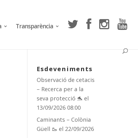
a
Transparència
Esdeveniments
Observació de cetacis
– Recerca per a la
seva protecció 🐬
el
13/09/2026 08:00
Caminants – Colònia
Güell 🥾
el 22/09/2026