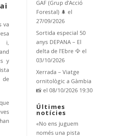
GAF (Grup d’Acció
pai
Forestal) 🌲
el
27/09/2026
s va
Sortida especial 50
resa
anys DEPANA – El
 i,
delta de l’Ebre 🦅
el
land
03/10/2026
es y
ista
Xerrada – Viatge
 de
ornitològic a Gàmbia
📸
el 08/10/2026 19:30
 que
Últimes
eves
notícies
 han
«No ens juguem
només una pista