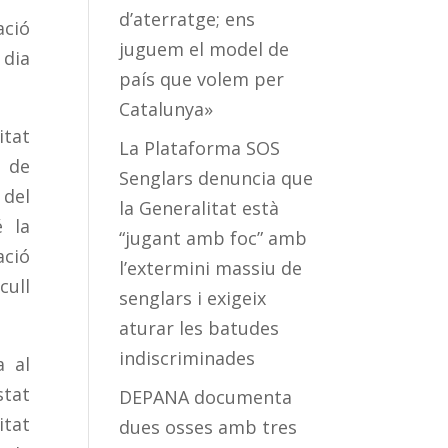
d’aterratge; ens
ació
juguem el model de
 dia
país que volem per
Catalunya»
itat
La Plataforma SOS
t de
Senglars denuncia que
 del
la Generalitat està
é la
“jugant amb foc” amb
ació
l’extermini massiu de
cull
senglars i exigeix
aturar les batudes
indiscriminades
a
al
stat
DEPANA documenta
itat
dues osses amb tres