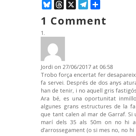
Bl
T
X
T
C
u
h
el
o
1 Comment
e
re
e
m
sk
a
gr
p
y
d
a
ar
s
m
te
ix
Jordi
on 27/06/2017 at 06:58
Trobo força encertat fer desaparei
fa servei. Després de dos anys atu
han de tenir, i no aquell gris fastigós
Ara bé, es una oportunitat inmillo
algunes grans estructures de la f
que tant calen al mar de Garraf. Si 
marí dels 35 als 50m on no hi a
d’arrossegament (o si mes no, no hi 