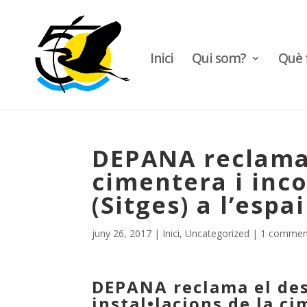
Inici
Qui som?
Què 
DEPANA reclama 
cimentera i inc
(Sitges) a l’espa
juny 26, 2017
|
Inici
,
Uncategorized
|
1 commen
DEPANA reclama el de
instal•lacions de la ci