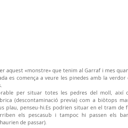
xer aquest «monstre» que tenim al Garraf i mes qua
rada es comença a veure les pinedes amb la verdor
.
rable per situar totes les pedres del moll, així
abrica (descontaminació previa) com a biòtops ma
us plau, penseu-hi.Es podrien situar en el tram de 
rriben els pescasub i tampoc hi passen els ba
haurien de passar).