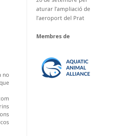
aturar l’ampliació de
l’aeroport del Prat
Membres de
n no
 que
 com
rins
fons
rcos