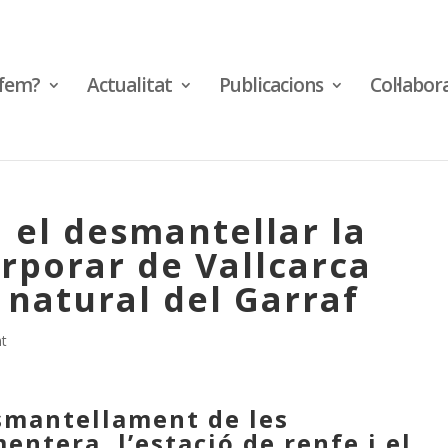
fem?
Actualitat
Publicacions
Col·labor
el desmantellar la
orporar de Vallcarca
i natural del Garraf
t
smantellament de les
mentera, l’estació de renfe i el