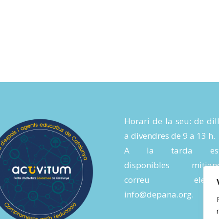
Horari de la seu: de dil
a divendres de 9 a 13 h.
A la tarda es
disponibles mitjanç
correu electròn
info@depana.org
.