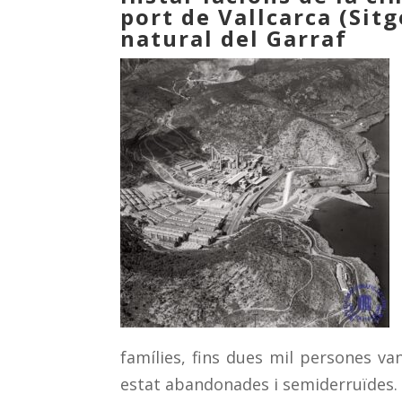
port de Vallcarca (Sitg
natural del Garraf
famílies, fins dues mil persones va
estat abandonades i semiderruïdes.