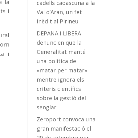
e la
cadells cadascuna a la
ts i
Val d’Aran, un fet
inèdit al Pirineu
DEPANA i LIBERA
ral
denuncien que la
torn
Generalitat manté
ca i
una política de
«matar per matar»
mentre ignora els
criteris científics
sobre la gestió del
senglar
Zeroport convoca una
gran manifestació el
20 de setembre per