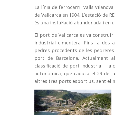
La línia de ferrocarril Valls Vilanova
de Vallcarca en 1904. L’estació de R
és una instal·lació abandonada i en un
El port de Vallcarca es va construir e
industrial cimentera. Fins fa dos a
pedres procedents de les pedreres 
port de Barcelona. Actualment al
classificació de port industrial i l
autonòmica, que caduca el 29 de jul
altres tres ports esportius, sent e